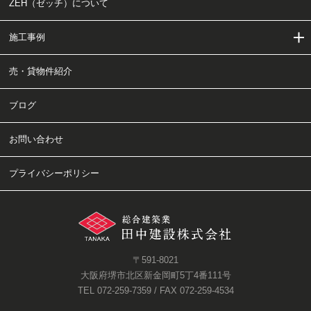
ZEH（ゼッチ）について
当社の家・建物づくり
家・建物づくりの流れ
施工事例
会社概要・アクセス
工事チャート
売・貸物件紹介
ご依頼〜施工の流れ
施工事例
ブログ
クリニック・医療施設・福祉施設
お問い合わせ
事務所・店舗
プライバシーポリシー
注文住宅
リノベーション・リフォーム
水回り設備特集
〒591-8021
造作家具特集
大阪府堺市北区新金岡町5丁4番111号
TEL 072-259-7359 / FAX 072-259-4534