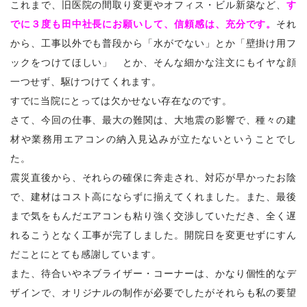
これまで、旧医院の間取り変更やオフィス・ビル新築など、
す
でに３度も田中社長にお願いして、信頼感は、充分です。
それ
から、工事以外でも普段から「水がでない」とか「壁掛け用フ
ックをつけてほしい」 とか、そんな細かな注文にもイヤな顔
一つせず、駆けつけてくれます。
すでに当院にとっては欠かせない存在なのです。
さて、今回の仕事、最大の難関は、大地震の影響で、種々の建
材や業務用エアコンの納入見込みが立たないということでし
た。
震災直後から、それらの確保に奔走され、対応が早かったお陰
で、建材はコスト高にならずに揃えてくれました。また、最後
まで気をもんだエアコンも粘り強く交渉していただき、全く遅
れるこうとなく工事が完了しました。開院日を変更せずにすん
だことにとても感謝しています。
また、待合いやネブライザー・コーナーは、かなり個性的なデ
ザインで、オリジナルの制作が必要でしたがそれらも私の要望