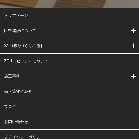
トップページ
田中建設について
家・建物づくりの流れ
田中建設について
ZEH（ゼッチ）について
当社の家・建物づくり
家・建物づくりの流れ
施工事例
会社概要・アクセス
工事チャート
売・貸物件紹介
ご依頼〜施工の流れ
施工事例
ブログ
クリニック・医療施設・福祉施設
お問い合わせ
事務所・店舗
プライバシーポリシー
注文住宅