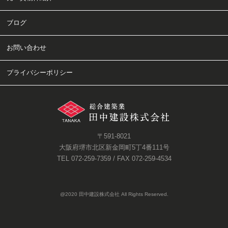
ブログ
クリニック・医療施設・福祉施設
お問い合わせ
事務所・店舗
プライバシーポリシー
注文住宅
リノベーション・リフォーム
水回り設備特集
〒591-8021
造作家具特集
大阪府堺市北区新金岡町5丁4番111号
TEL 072-259-7359 / FAX 072-259-4534
@2020 田中建設株式会社 All Rights Reserved.